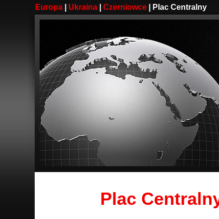
Europa
|
Ukraina
|
Czerniowce
| Plac Centralny
Plac Centraln