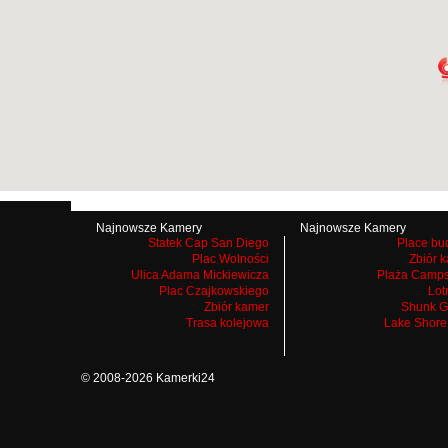
Najnowsze Kamery
Najnowsze Kamery
Statek Cap San Diego
Place bu
Plac Wolności
Zbiór 
Ulica Adama Mickiewicza
Plaża Camps
Plac Czajkowskiego
Lot
Zbiór kamer
Shunk G
Trasa kolejowa
Lake Shore
© 2008-2026 Kamerki24