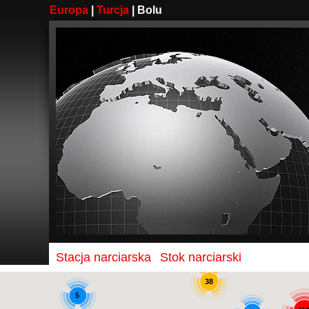
Europa
|
Turcja
| Bolu
2
Stacja narciarska
Stok narciarski
38
5