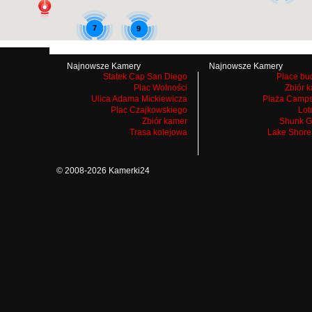
7
9
Najnowsze Kamery
Najnowsze Kamery
9
9
Statek Cap San Diego
Place bu
Plac Wolności
Zbiór 
Ulica Adama Mickiewicza
Plaża Camps
Plac Czajkowskiego
Lot
Zbiór kamer
Shunk G
Trasa kolejowa
Lake Shore
© 2008-2026 Kamerki24