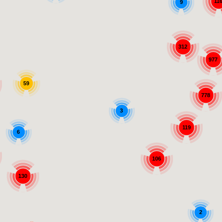
11
9
312
977
59
778
3
119
6
106
130
2