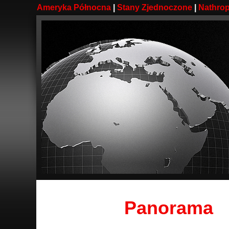
Ameryka Północna
|
Stany Zjednoczone
|
Nathro
Panorama