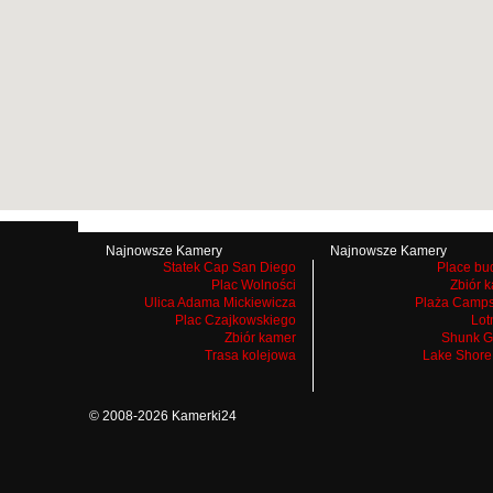
Najnowsze Kamery
Najnowsze Kamery
Statek Cap San Diego
Place bu
Plac Wolności
Zbiór 
Ulica Adama Mickiewicza
Plaża Camps
Plac Czajkowskiego
Lot
Zbiór kamer
Shunk G
Trasa kolejowa
Lake Shore
© 2008-2026 Kamerki24