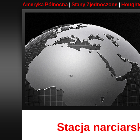
Ameryka Północna
|
Stany Zjednoczone
|
Hought
Stacja narciars