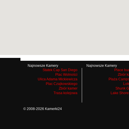
Najnowsze Kamery
Najnowsze Kamery
Statek Cap San Diego
Place bu
Plac Wolności
Zbiór 
Ulica Adama Mickiewicza
Plaża Camps
Plac Czajkowskiego
Lot
Zbiór kamer
Shunk G
Trasa kolejowa
Lake Shore
© 2008-2026 Kamerki24