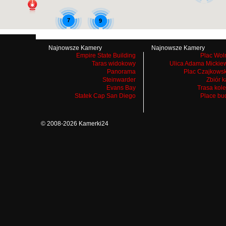
7
9
Najnowsze Kamery
Najnowsze Kamery
9
9
Empire State Building
Plac Wol
Taras widokowy
Ulica Adama Mickie
Panorama
Plac Czajkows
Steinwarder
Zbiór 
Evans Bay
Trasa kol
Statek Cap San Diego
Place bu
© 2008-2026 Kamerki24