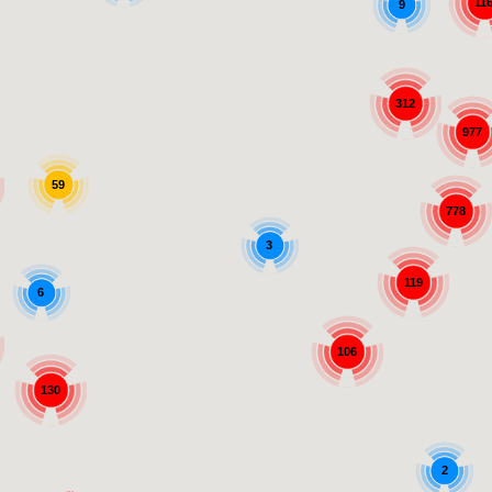
11
9
312
977
59
778
3
119
6
106
130
2