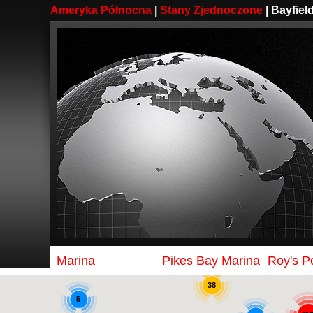
Ameryka Północna
|
Stany Zjednoczone
| Bayfiel
2
Marina
Pikes Bay Marina
Roy's P
38
5