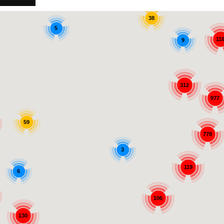
38
5
11
9
312
977
59
778
3
119
6
106
130