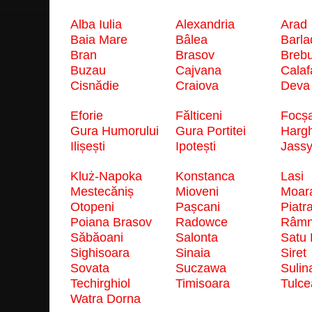
Alba Iulia
Alexandria
Arad
Baia Mare
Bâlea
Barla
Bran
Brasov
Breb
Buzau
Cajvana
Calaf
Cisnădie
Craiova
Deva
Eforie
Fălticeni
Focșa
Gura Humorului
Gura Portitei
Hargh
Ilișești
Ipotești
Jass
Kluż-Napoka
Konstanca
Lasi
Mestecăniș
Mioveni
Moara
Otopeni
Pașcani
Piatr
Poiana Brasov
Radowce
Râmn
Săbăoani
Salonta
Satu
Sighisoara
Sinaia
Siret
Sovata
Suczawa
Sulin
Techirghiol
Timisoara
Tulce
Watra Dorna
2