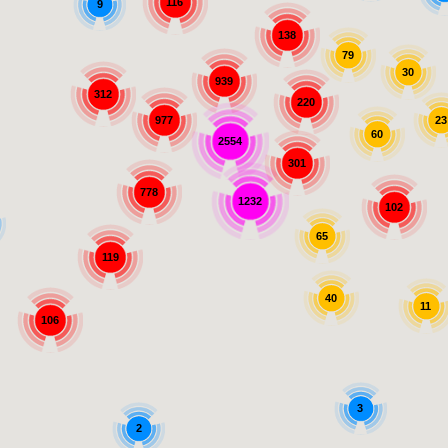
116
9
138
79
30
939
312
220
977
23
60
2554
301
778
1232
102
65
119
40
11
106
3
2