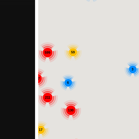
42
59
599
285
3
547
6
211
130
57
17