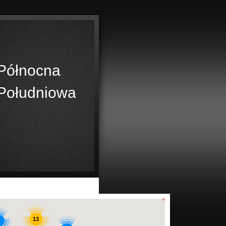
Północna
Południowa
2
13