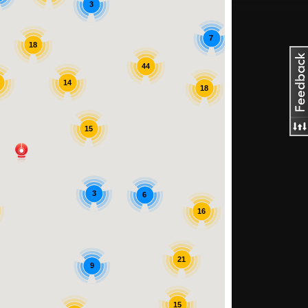
3
7
18
44
14
18
15
7
40
3
6
16
21
9
15