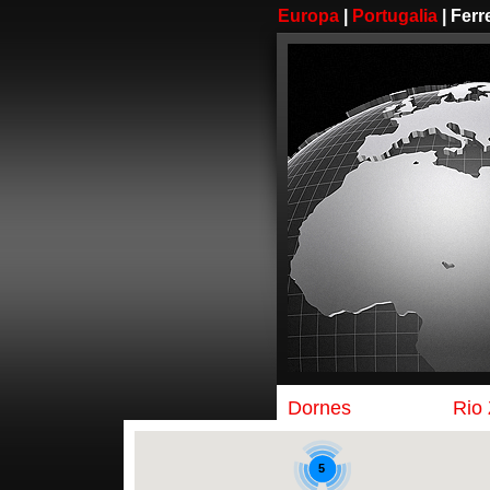
Europa
|
Portugalia
| Ferr
2
Dornes
Rio
5