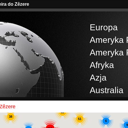
eira do Zêzere
Europa
Ameryka 
Ameryka 
Afryka
Azja
Australia
34
2
 Zêzere
22
38
51
6
9