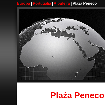
Europa
|
Portugalia
|
Albufeira
| Plaża Peneco
Plaża Peneco