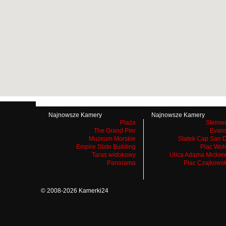
Najnowsze Kamery
Najnowsze Kamery
Plaża
Steinw
The Grand Pier
Evans
Muzeum Morskie
Statek Cap San 
Empire State Building
Plac Wol
Taras widokowy
Ulica Adama Mickie
Panorama
Plac Czajkows
© 2008-2026 Kamerki24