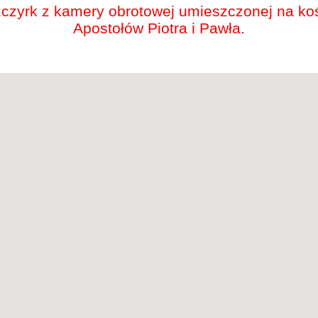
czyrk z kamery obrotowej umieszczonej na koś
Apostołów Piotra i Pawła.