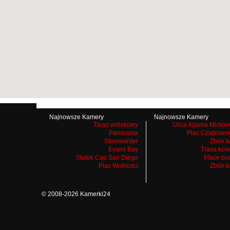
Najnowsze Kamery
Najnowsze Kamery
Taras widokowy
Ulica Adama Mickie
Panorama
Plac Czajkows
Steinwarder
Zbiór 
Evans Bay
Trasa kol
Statek Cap San Diego
Place bu
Plac Wolności
Zbiór 
© 2008-2026 Kamerki24