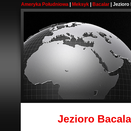
Ameryka Południowa
|
Meksyk
|
Bacalar
| Jezioro
Jezioro Bacala