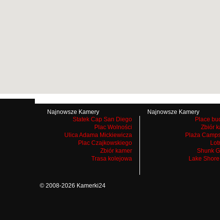
Najnowsze Kamery
Najnowsze Kamery
Statek Cap San Diego
Place bu
Plac Wolności
Zbiór 
Ulica Adama Mickiewicza
Plaża Camps
Plac Czajkowskiego
Lot
Zbiór kamer
Shunk G
Trasa kolejowa
Lake Shore
© 2008-2026 Kamerki24