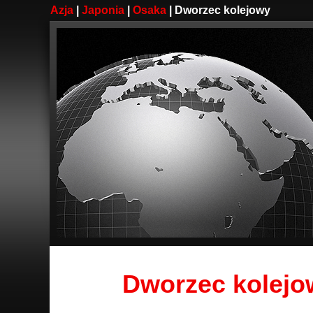
Azja
|
Japonia
|
Osaka
| Dworzec kolejowy
Dworzec kolejo