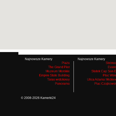
Najnowsze Kamery
Najnowsze Kamery
Plaża
Steinw
The Grand Pier
Evans
Muzeum Morskie
Statek Cap San 
Empire State Building
Plac Wol
Taras widokowy
Ulica Adama Mickie
Panorama
Plac Czajkows
© 2008-2026 Kamerki24