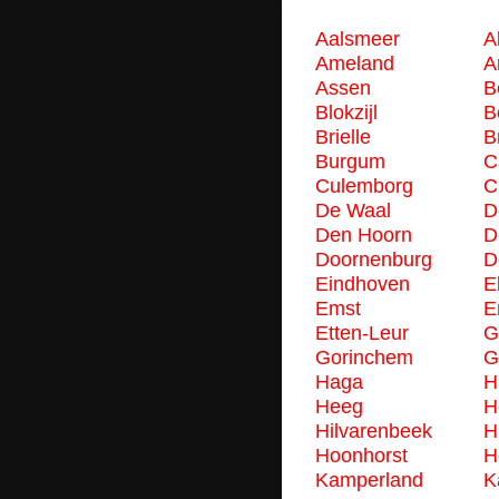
Aalsmeer
A
Ameland
A
Assen
B
Blokzijl
B
Brielle
B
Burgum
C
Culemborg
C
De Waal
D
Den Hoorn
D
Doornenburg
D
Eindhoven
E
Emst
E
Etten-Leur
G
Gorinchem
G
Haga
H
Heeg
H
Hilvarenbeek
H
Hoonhorst
H
Kamperland
K