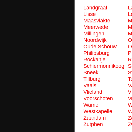
Landgraaf
L
Lisse
L
Maasvlakte
M
Meerwede
M
Millingen
M
Noordwijk
O
Oude Schouw
O
Philipsburg
P
Rockanje
R
Schiermonnikoog
S
Sneek
S
Tillburg
T
Vaals
V
Vlieland
V
Voorschoten
V
Wamel
W
Westkapelle
W
Zaandam
Z
Zutphen
Z
2