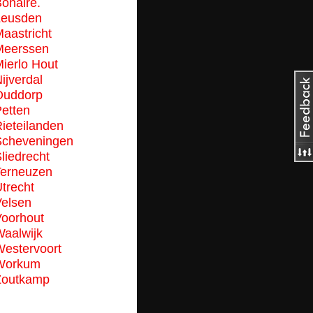
onaire.
Leusden
aastricht
Meerssen
ierlo Hout
ijverdal
Ouddorp
etten
ieteilanden
cheveningen
liedrecht
erneuzen
trecht
elsen
oorhout
aalwijk
estervoort
Workum
Zoutkamp
2