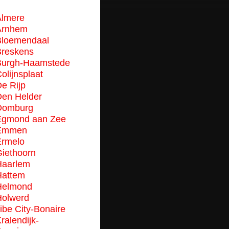
lmere
Arnhem
Bloemendaal
reskens
Burgh-Haamstede
olijnsplaat
e Rijp
en Helder
Domburg
Egmond aan Zee
Emmen
rmelo
iethoorn
Haarlem
Hattem
Helmond
olwerd
ibe City-Bonaire
ralendijk-