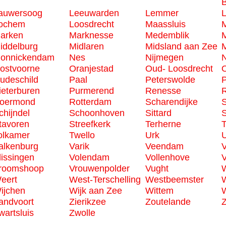
B
auwersoog
Leeuwarden
Lemmer
ochem
Loosdrecht
Maassluis
M
arken
Marknesse
Medemblik
iddelburg
Midlaren
Midsland aan Zee
M
onnickendam
Nes
Nijmegen
N
ostvoorne
Oranjestad
Oud- Loosdrecht
udeschild
Paal
Peterswolde
P
ieterburen
Purmerend
Renesse
R
oermond
Rotterdam
Scharendijke
S
chijndel
Schoonhoven
Sittard
S
tavoren
Streefkerk
Terherne
T
olkamer
Twello
Urk
U
alkenburg
Varik
Veendam
V
lissingen
Volendam
Vollenhove
V
roomshoop
Vrouwenpolder
Vught
W
eert
West-Terschelling
Westbeemster
W
ijchen
Wijk aan Zee
Wittem
andvoort
Zierikzee
Zoutelande
34
wartsluis
Zwolle
2