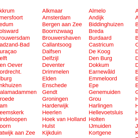
kkrum
Alkmaar
Almelo
A
mersfoort
Amsterdam
Andijk
edum
Bergen aan Zee
Biddinghuizen
olsward
Boornzwaag
Breda
B
rouwersdam
Brouwershaven
Burdaard
adzand-Bad
Callantsoog
Castricum
C
uraçao
Dalfsen
De Koog
D
elft
Delfzijl
Den Burg
D
en Oever
Deventer
Dokkum
ordrecht.
Drimmelen
Earnewâld
lburg
Elden
Emmeloord
nkhuizen
Enschede
Epe
E
alamadammen
Gendt
Genemuiden
G
roede
Groningen
Grou
am
Harderwijk
Harlingen
eemskerk
Heerlen
Hellevoetsluis
indeloopen
Hoek van Holland
Holten
H
oorn
Hulst
IJmuiden
J
atwijk aan Zee
Kijkduin
Kortgene
K