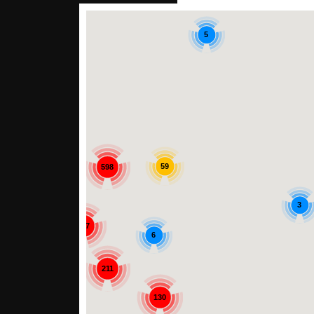
5
42
59
598
285
3
547
6
211
130
57