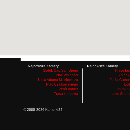
Najnowsze Kamery
Najnowsze Kamery
Statek Cap San Diego
Place bu
Plac Wolności
Zbiór 
Ulica Adama Mickiewicza
Plaża Camps
Plac Czajkowskiego
Lot
Zbiór kamer
Shunk G
Trasa kolejowa
Lake Shore
© 2008-2026 Kamerki24