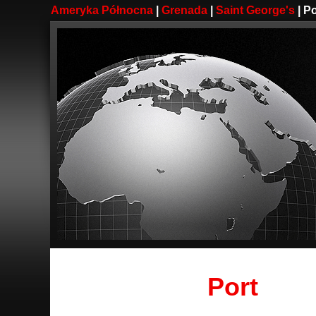
Ameryka Północna
|
Grenada
|
Saint George's
| Po
Port